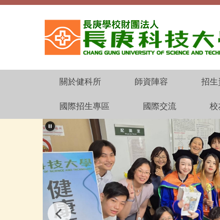
跳
到
主
要
內
容
區
關於健科所
師資陣容
招生
國際招生專區
國際交流
校