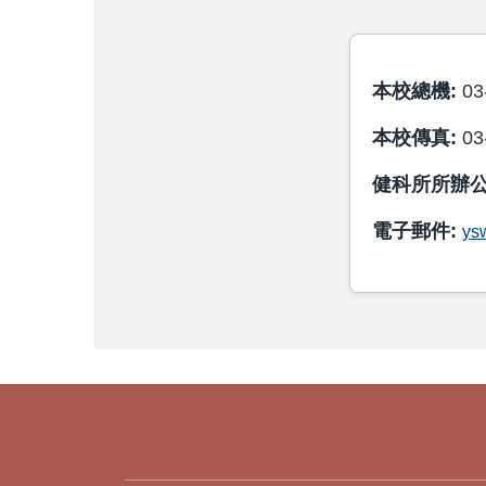
本校總機:
03
本校傳真:
03
健科所所辦公
電子郵件:
ys