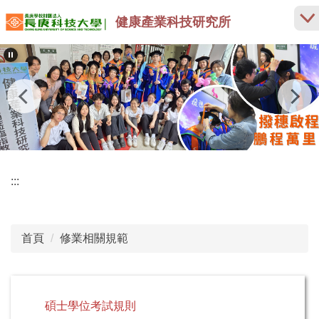
跳
健康產業科技研究所
到
主
要
內
容
區
:::
首頁
修業相關規範
碩士學位考試規則