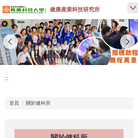
跳
健康產業科技研究所
到
主
要
內
容
區
:::
首頁
關於健科所
關於健科所