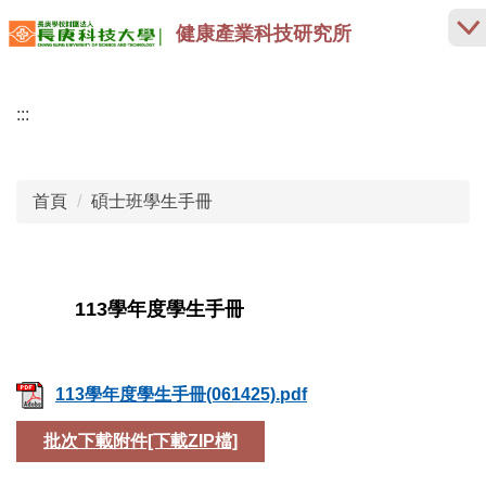
跳
健康產業科技研究所
到
主
要
:::
內
容
區
首頁
碩士班學生手冊
113學年度學生手冊
113學年度學生手冊(061425).pdf
批次下載附件[下載ZIP檔]